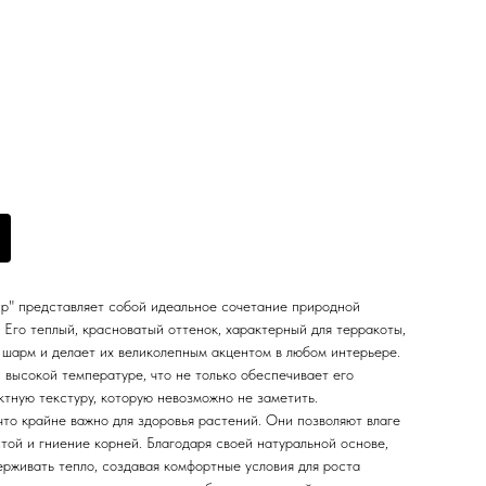
up" представляет собой идеальное сочетание природной
 Его теплый, красноватый оттенок, характерный для терракоты,
 шарм и делает их великолепным акцентом в любом интерьере.
высокой температуре, что не только обеспечивает его
ктную текстуру, которую невозможно не заметить.
то крайне важно для здоровья растений. Они позволяют влаге
той и гниение корней. Благодаря своей натуральной основе,
рживать тепло, создавая комфортные условия для роста