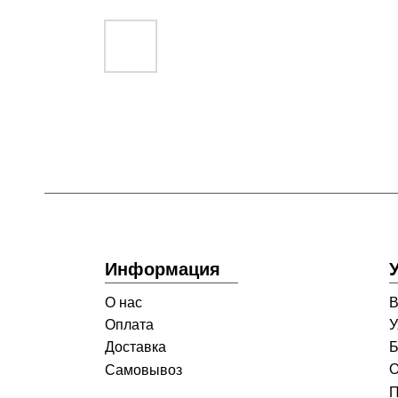
Информация
О нас
В
Оплата
У
Доставка
Б
О
Самовывоз
П