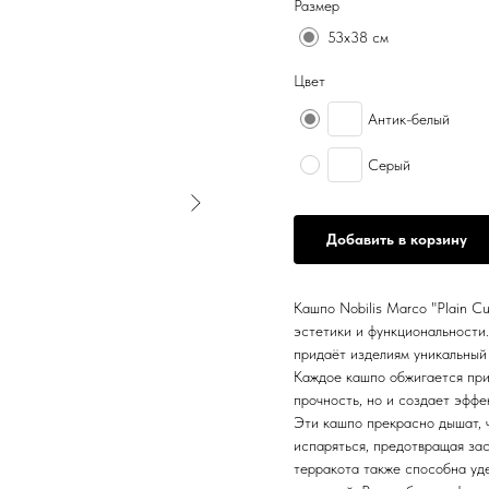
Размер
53х38 см
Цвет
Антик-белый
Серый
Добавить в корзину
Кашпо Nobilis Marco "Plain C
эстетики и функциональности.
придаёт изделиям уникальный
Каждое кашпо обжигается при 
прочность, но и создает эффе
Эти кашпо прекрасно дышат, ч
испаряться, предотвращая зас
терракота также способна уде