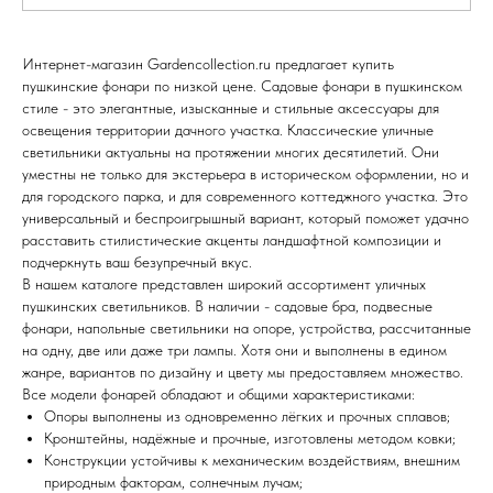
Интернет-магазин Gardencollection.ru предлагает купить
пушкинские фонари по низкой цене. Садовые фонари в пушкинском
стиле - это элегантные, изысканные и стильные аксессуары для
освещения территории дачного участка. Классические уличные
светильники актуальны на протяжении многих десятилетий. Они
уместны не только для экстерьера в историческом оформлении, но и
для городского парка, и для современного коттеджного участка. Это
универсальный и беспроигрышный вариант, который поможет удачно
расставить стилистические акценты ландшафтной композиции и
подчеркнуть ваш безупречный вкус.
В нашем каталоге представлен широкий ассортимент уличных
пушкинских светильников. В наличии - садовые бра, подвесные
фонари, напольные светильники на опоре, устройства, рассчитанные
на одну, две или даже три лампы. Хотя они и выполнены в едином
жанре, вариантов по дизайну и цвету мы предоставляем множество.
Все модели фонарей обладают и общими характеристиками:
Опоры выполнены из одновременно лёгких и прочных сплавов;
Кронштейны, надёжные и прочные, изготовлены методом ковки;
Конструкции устойчивы к механическим воздействиям, внешним
природным факторам, солнечным лучам;