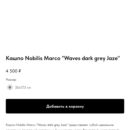
Кашпо Nobilis Marco "Waves dark grey Jaze"
4 500
₽
Размер
32х27,5 см
Добавить в корзину
Кашпо Nobilis Marco "Waves dark grey Jaze" представляет собой идеальное
сочетание природной эстетики и функциональности. Его теплый, красноватый