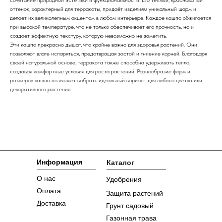
оттенок, характерный для терракоты, придаёт изделиям уникальный шарм и
делает их великолепным акцентом в любом интерьере. Каждое кашпо обжигается
при высокой температуре, что не только обеспечивает его прочность, но и
создает эффектную текстуру, которую невозможно не заметить.
Эти кашпо прекрасно дышат, что крайне важно для здоровья растений. Они
позволяют влаге испаряться, предотвращая застой и гниение корней. Благодаря
своей натуральной основе, терракота также способна удерживать тепло,
создавая комфортные условия для роста растений. Разнообразие форм и
размеров кашпо позволяет выбрать идеальный вариант для любого цветка или
декоративного растения.
Информация
Каталог
О нас
Удобрения
Оплата
Защита растений
Доставка
Грунт садовый
Газонная трава