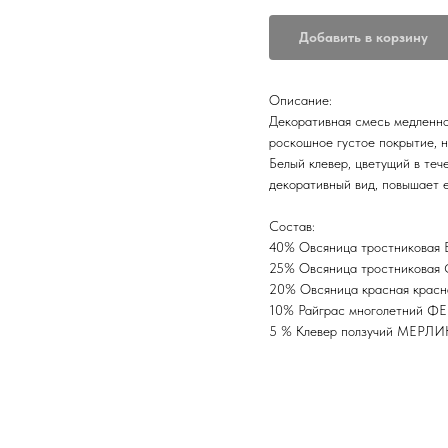
Добавить в корзину
Описание:
Декоративная смесь медленно
роскошное густое покрытие, 
Белый клевер, цветущий в теч
декоративный вид, повышает е
Состав:
40% Овсяница тростникова
25% Овсяница тростникова
20% Овсяница красная крас
10% Райграс многолетний 
5 % Клевер ползучий МЕРЛИ