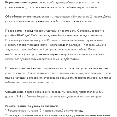
Выравнивание грунта:
далее необходимо граблями выровнять грунт и
утрамбовать его, а после повторно взрыхлить граблями перед посевом.
Обработка от сорняков:
оставить подготовленный участок на 2 недели. Далее
удалить появившиеся сорняки или обработать участок гербицидом.
Посев семян:
перед посевом тщательно перемешать! Семена высевают из
расчёта 40-45 г/м². Субстрат не должен быть сухим или переувлажненным.
Разделить участок на квадраты. Разделить семена по количеству квадратов.
Посеять половину каждой части – вдоль квадрата, вторую – поперек. Семена
заделываются на глубину до 1 см при помощи веерных грабель. Далее
необходимо хорошо разровнять поверхность граблями и прикатать садовым
катком для лучшего взаимодействия семян с субстратом.
Полив газона:
необходимо тщательно полить газон для пропитывания верхнего
слоя субстрата. Использовать насадку с высокой степенью рассеиваемости при
поливе методом дождевания, стараясь не размывать поверхность газона, а также
избегая застоя влаги на поверхности.
Скашивание:
первое скашивание проводить на высоту травостоя 6-8 см,
далее – 3-4 см. Это необходимо для хорошего укоренения газонных трав.
Рекомендации по уходу за газоном:
1. Регулярно косить газон (2-4 раза в месяц) в сухую погоду.
2. Регулярно поливать газон в засушливую погоду в утреннее или вечернее время.