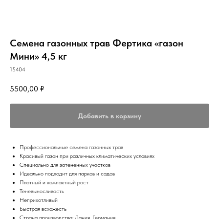
Семена газонных трав Фертика «газон
Мини» 4,5 кг
15404
5500,00
₽
Добавить в корзину
Профессиональные семена газонных трав
Красивый газон при различных климатических условиях
Специально для затененных участков
Идеально подходит для парков и садов
Плотный и компактный рост
Теневыносливость
Неприхотливый
Быстрая всхожесть
Страна производства: Дания, Германия