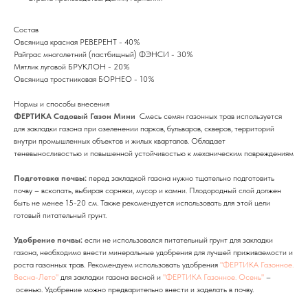
Состав
Овсяница красная РЕВЕРЕНТ - 40%
Райграс многолетний (пастбищный) ФЭНСИ - 30%
Мятлик луговой БРУКЛОН - 20%
Овсяница тростниковая БОРНЕО - 10%
Нормы и способы внесения
ФЕРТИКА Садовый Газон Мини
Смесь семян газонных трав используется
для закладки газона при озеленении парков, бульваров, скверов, территорий
внутри промышленных объектов и жилых кварталов. Обладает
теневыносливостью и повышенной устойчивостью к механическим повреждениям
Подготовка почвы:
перед закладкой газона нужно тщательно подготовить
почву – вскопать, выбирая сорняки, мусор и камни. Плодородный слой должен
быть не менее 15-20 см. Также рекомендуется использовать для этой цели
готовый питательный грунт.
Удобрение почвы:
если не использовался питательный грунт для закладки
газона, необходимо внести минеральные удобрения для лучшей приживаемости и
роста газонных трав. Рекомендуем использовать удобрения
"ФЕРТИКА Газонное.
Весна-Лето"
для закладки газона весной и
"ФЕРТИКА Газонное. Осень"
–
осенью. Удобрение можно предварительно внести и заделать в почву.