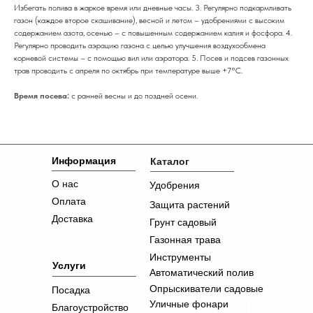
Избегать полива в жаркое время или дневные часы. 3. Регулярно подкармливать
газон (каждое второе скашивание), весной и летом – удобрениями с высоким
содержанием азота, осенью – с повышенным содержанием калия и фосфора. 4.
Регулярно проводить аэрацию газона с целью улучшения воздухообмена
корневой системы – с помощью вил или аэратора. 5. Посев и подсев газонных
трав проводить с апреля по октябрь при температуре выше +7°C.
Время посева:
с ранней весны и до поздней осени.
Информация
Каталог
О нас
Удобрения
Оплата
Защита растений
Доставка
Грунт садовый
Газонная трава
Инструменты
Услуги
Автоматический полив
Опрыскиватели садовые
Посадка
Уличные фонари
Благоустройство