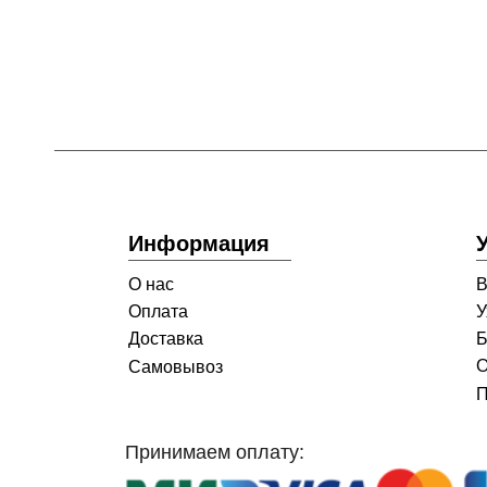
Информация
О нас
В
Оплата
У
Доставка
Б
О
Самовывоз
П
Принимаем оплату: