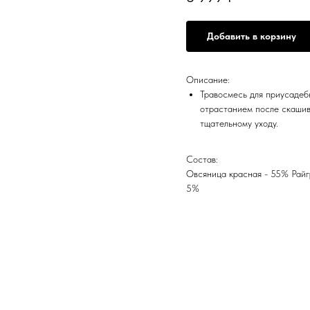
Добавить в корзину
Описание:
Травосмесь для приусадеб
отрастанием после скашив
тщательному уходу.
Состав:
Овсяница красная - 55% Райг
5%