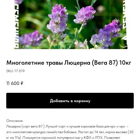
Многолетние травы Люцерна (Вега 87) 10кг
SKU:
17 019
11 600
₽
Добавить в корзину
Описание:
Люцерна (сорт вега 87 ) Лучший сорт и лучшая кормовая база для крс и мрс –
это многолетняя культура семейства бобовых. Растет до 14 лет, норма высева (30
кг на 1Га). Пользуется огромной популярностью у КФХ и ЛПХ. Позволяет