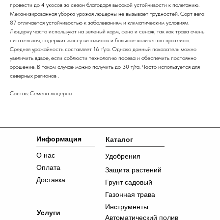
провести до 4 укосов за сезон благодаря высокой устойчивости к полеганию.
Механизированная уборка урожая люцерны не вызывает трудностей. Сорт вега
87 отличается устойчивостью к заболеваниям и климатическим условиям.
Люцерну часто используют на зеленый корм, сено и сенаж, так как трава очень
питательная, содержит массу витаминов и большое количество протеина.
Средняя урожайность составляет 16 т\га. Однако данный показатель можно
увеличить вдвое, если соблюсти технологию посева и обеспечить постоянно
орошение. В таком случае можно получить до 30 т/га. Часто используется для
северных регионов .
Состав: Семена люцерны
Информация
Каталог
О нас
Удобрения
Оплата
Защита растений
Доставка
Грунт садовый
Газонная трава
Инструменты
Услуги
Автоматический полив