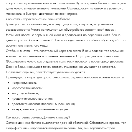
прорастает и развивается на всех типах почвы. Купить донник белый по выгодной
цене можно в нашем интернет-магазине. Семена доступны оптом и в розницу с
максимально быстрой доставкой по всей стране.
Свойства и характеристики донника белого
Трава растет абсолютно везде – ряд с дорогами, в оврагах, на различных
возвышенностях. Часто используют для обустройства эффективной пасеки.
Начинает цвести с первых дней июня и продолжает до середины июля. Белые
цветки просто обожают пчелы. С 1 га площади пчелы способны собрать до 600 кг
ароматного и вкусного меда.
Стебли и листва – это питательный корм для скота. В нем содержится огромное
количество питательных и полезных элементов. Подходит для заготовки сена.
Формировать можно как отдельные поля, так и проводить посев среди деревьев.
Донник белый насыщает почву азотом, существенно улучшает ее качество.
Подавляет сорняки, способствует увеличению урожая.
Преимуществ у культуры достаточно много. Выделим наиболее важные моменты:
неприхотливость;
морозоустойчивость;
засухоустойчивое;
продолжительное цветение;
простая технология посева и выращивания;
не нуждается в дополнительном уходе.
Как подготовить семена Донника к посеву?
Семена донника белого выделяются прочной оболочкой. Обязательно проводится
скарификация – царапается поверхность семян. Так, они гораздо быстрее