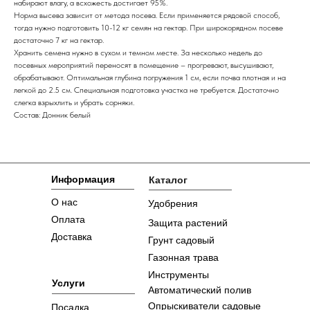
набирают влагу, а всхожесть достигает 95%.
Норма высева зависит от метода посева. Если применяется рядовой способ,
тогда нужно подготовить 10-12 кг семян на гектар. При широкорядном посеве
достаточно 7 кг на гектар.
Хранить семена нужно в сухом и темном месте. За несколько недель до
посевных мероприятий переносят в помещение – прогревают, высушивают,
обрабатывают. Оптимальная глубина погружения 1 см, если почва плотная и на
легкой до 2.5 см. Специальная подготовка участка не требуется. Достаточно
слегка взрыхлить и убрать сорняки.
Состав: Донник белый
Информация
Каталог
О нас
Удобрения
Оплата
Защита растений
Доставка
Грунт садовый
Газонная трава
Инструменты
Услуги
Автоматический полив
Опрыскиватели садовые
Посадка