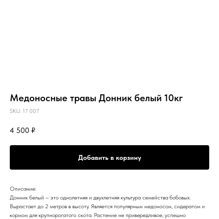
Медоносные травы Донник белый 10кг
SKU:
17 007
4 500
₽
Добавить в корзину
Описание:
Донник белый – это однолетняя и двухлетняя культура семейства бобовых.
Вырастает до 2 метров в высоту. Является популярным медоносом, сидератом и
кормом для крупнорогатого скота. Растение не привередливое, успешно