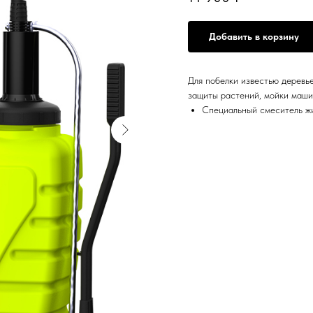
Добавить в корзину
Для побелки известью деревь
защиты растений, мойки маши
Специальный смеситель жи