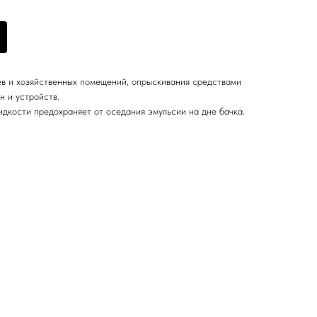
ев и хозяйственных помещений, опрыскивания средствами
н и устройств.
дкости предохраняет от оседания эмульсии на дне бачка.