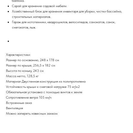
баллона.
Сарай для хранение садовой мебели.
Хозяйственный блок для хранения инвентаря для уборки, чистки бассейна,
строительных материалов.
Гараж для мототехники, квадроциклов, велосипедов, самокатов, санок,
снегокатов, лыж.
Характеристики:
Размер по основанию, 248 х 178 см
Размер по крыше, 256,5 x 182 см
Высота по коньку, 243 см
Масса нетто, 128,5 кг
Материал Двустенная конструкция из полипропилена
Устойчивость крыши к снеговой нагрузке 75 кг/м2
Обязательная установка с помощью винтов к земле
Сопротивление ветра 105 км/ч
Встроенные окна
Вентиляция
Можно запереть навесным замком