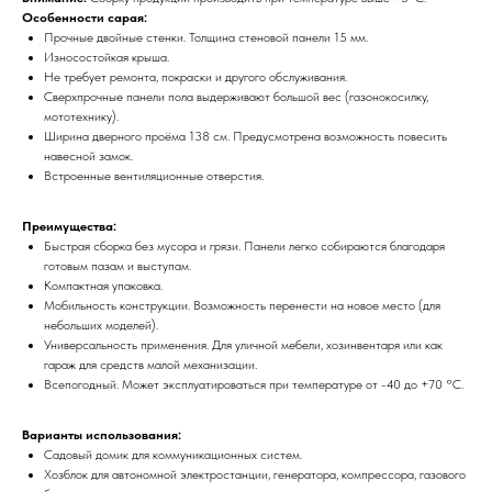
Особенности сарая:
Прочные двойные стенки. Толщина стеновой панели 15 мм.
Износостойкая крыша.
Не требует ремонта, покраски и другого обслуживания.
Сверхпрочные панели пола выдерживают большой вес (газонокосилку,
мототехнику).
Ширина дверного проёма 138 см. Предусмотрена возможность повесить
навесной замок.
Встроенные вентиляционные отверстия.
Преимущества:
Быстрая сборка без мусора и грязи. Панели легко собираются благодаря
готовым пазам и выступам.
Компактная упаковка.
Мобильность конструкции. Возможность перенести на новое место (для
небольших моделей).
Универсальность применения. Для уличной мебели, хозинвентаря или как
гараж для средств малой механизации.
Всепогодный. Может эксплуатироваться при температуре от -40 до +70 °С.
Варианты использования:
Садовый домик для коммуникационных систем.
Хозблок для автономной электростанции, генератора, компрессора, газового