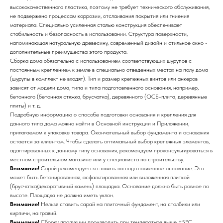
высококачественного пластика, поэтому не требует технического обслуживания,
не подвержено процессам коррозии, отслаивания покрытия или гниения
материала. Специально усиленная сталью конструкция обеспечивает
стабильность и безопасность в использовании. Структура поверхности,
напоминающая натуральную древесину, современный дизайн и стильное окно -
дополнительные преимущества этого продукта.
Сборка дома обязательна с использованием соответствующих шурупов с
постоянным креплением к земле в специально отведенных местах на полу дома
(шурупы в комплект не входят). Тип и размер крепежных винтов или анкеров
зависят от модели дома, типа и типа подготовленного основания, например,
бетонного (бетонная стяжка, брусчатка), деревянного (ОСБ-плита, деревянные
плиты) и т. д.
Подробную информацию о способе подготовки основания и крепления для
данного типа дома можно найти в Основной инструкции и Приложении,
прилагаемом к упаковке товара. Окончательный выбор фундамента и основания
остается за клиентом. Чтобы сделать оптимальный выбор крепежных элементов,
адаптированных к данному типу основания, рекомендуем проконсультироваться в
местном строительном магазине или у специалиста по строительству.
Внимание!
Сарай рекомендуется ставить на подготовленное основание. Это
может быть бетонированная, асфальтированная или выложенная плиткой
(брусчатка/декоративный камень) площадка. Основание должно быть ровное по
высоте. Площадка не должна иметь уклон.
Внимание!
Нельзя ставить сарай на плиточный фундамент, на столбики или
кирпичи, на гравий.
Внимание!
Сборку продукции производить при температуре выше +5°С.