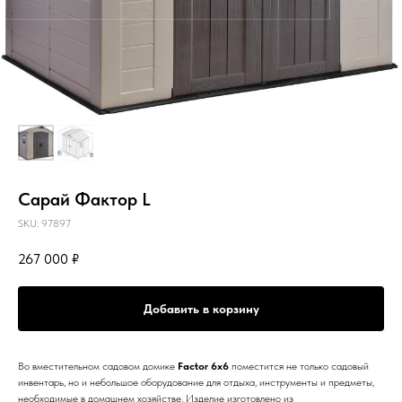
Сарай Фактор L
SKU:
97897
267 000
₽
Добавить в корзину
Во вместительном садовом домике
Factor 6x6
поместится не только садовый
инвентарь, но и небольшое оборудование для отдыха, инструменты и предметы,
необходимые в домашнем хозяйстве. Изделие изготовлено из