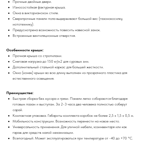
Прочные двойные двери.
Износостойкая фактурная крыша.
Окна в викторианском стиле.
Сверхпрочные панели пола выдерживают большой вес (газонокосилку,
мототехнику).
Предусмотрена возможность повесить навесной замок.
Встроенные вентиляционные отверстия.
Особенности крыши:
Прочная крыша со стропилами.
Снеговая нагрузка до 150 кг/м2 для суровых зим.
Дополнительный стальной каркас для большей жесткости.
Окно (конек) крыши во всю длину выполнен из прозрачного пластика для
естественного освещения.
Преимущества:
Быстрая сборка без мусора и грязи. Панели легко собираются благодаря
готовым пазам и выступам. За 2-3 часа два человека полностью соберут
сарай.
Компактная упаковка. Габариты комплекта коробок не более 2,5 х 1,5 х 0,5 м.
Мобильность конструкции. Возможность перенести на новое место.
Универсальность применения. Для уличной мебели, хозинвентаря или как
гараж для средств малой механизации.
Всепогодный. Может эксплуатироваться при температуре от -40 до +70 °С.