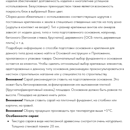
изделия обеспечивает долговечность изделия и многолетнее успешное
использование. Безусловным преимуществом также является возможность
покрасить блок в выбранный Вами цвет.
Сборка дома обязательна с использованием соответствующих шурупов с
постоянным креплением к земле в специально отведенных местах на полу дома
(шурупы в комплект не входят). Тип и размер крепежных винтов или анкеров
зависят от модели дома, типа и типа подготовленного основания, например,
бетонного (бетонная стяжка, брусчатка), деревянного (ОСБ-плита, деревянные
плиты) и т. д.
Подробную информацию о способе подготовки основания и крепления для
данного типа дома можно найти в Основной инструкции и Приложении,
прилагаемом к упаковке товара. Окончательный выбор фундамента и основания
остается за клиентом. Чтобы сделать оптимальный выбор крепежных элементов,
адаптированных к данному типу основания, рекомендуем проконсультироваться в
местном строительном магазине или у специалиста по строительству.
Внимание!
Сарай рекомендуется ставить на подготовленное основание. Это
может быть бетонированная, асфальтированная или выложенная плиткой
(брусчатка/декоративный камень) площадка. Основание должно быть ровное по
высоте. Площадка не должна иметь уклон.
Внимание!
Нельзя ставить сарай на плиточный фундамент, на столбики или
кирпичи, на гравий.
Внимание!
Сборку продукции производить при температуре выше +5°С.
Особенности сарая:
Текстура сарая в виде неотесанной древесины смотрится очень натурально.
Толщина стеновой панели 20 мм.