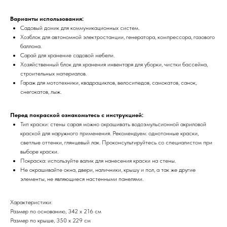
Варианты использования:
Садовый домик для коммуникационных систем.
Хозблок для автономной электростанции, генератора, компрессора, газового
баллона.
Сарай для хранение садовой мебели.
Хозяйственный блок для хранения инвентаря для уборки, чистки бассейна,
строительных материалов.
Гараж для мототехники, квадрациклов, велосипедов, самокатов, санок,
снегокатов, лыж.
Перед покраской ознакомьтесь с инструкцией:
Тип краски: стены сарая можно окрашивать водоэмульсионной акриловой
краской для наружного применения. Рекомендуем: однотонные краски,
светлые оттенки, глянцевый лак. Проконсультируйтесь со специалистом при
выборе краски.
Покраска: используйте валик для нанесения краски на стены.
Не окрашивайте окна, двери, наличники, крышу и пол, а так же другие
элементы, не являющиеся настенными панелями.
Характеристики:
Размер по основанию, 342 х 216 см
Размер по крыше, 350 x 229 см