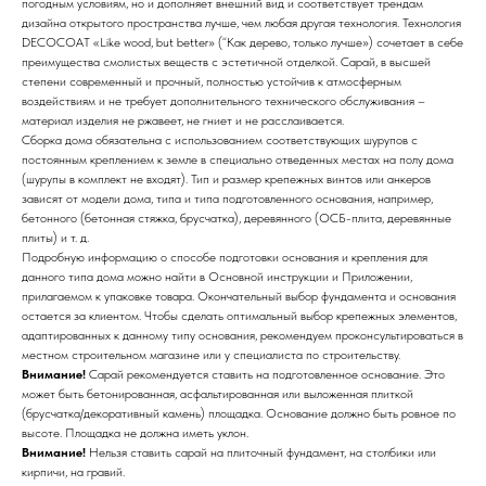
погодным условиям, но и дополняет внешний вид и соответствует трендам
дизайна открытого пространства лучше, чем любая другая технология. Технология
DECOCOAT «Like wood, but better» (“Как дерево, только лучше») сочетает в себе
преимущества смолистых веществ с эстетичной отделкой. Сарай, в высшей
степени современный и прочный, полностью устойчив к атмосферным
воздействиям и не требует дополнительного технического обслуживания –
материал изделия не ржавеет, не гниет и не расслаивается.
Сборка дома обязательна с использованием соответствующих шурупов с
постоянным креплением к земле в специально отведенных местах на полу дома
(шурупы в комплект не входят). Тип и размер крепежных винтов или анкеров
зависят от модели дома, типа и типа подготовленного основания, например,
бетонного (бетонная стяжка, брусчатка), деревянного (ОСБ-плита, деревянные
плиты) и т. д.
Подробную информацию о способе подготовки основания и крепления для
данного типа дома можно найти в Основной инструкции и Приложении,
прилагаемом к упаковке товара. Окончательный выбор фундамента и основания
остается за клиентом. Чтобы сделать оптимальный выбор крепежных элементов,
адаптированных к данному типу основания, рекомендуем проконсультироваться в
местном строительном магазине или у специалиста по строительству.
Внимание!
Сарай рекомендуется ставить на подготовленное основание. Это
может быть бетонированная, асфальтированная или выложенная плиткой
(брусчатка/декоративный камень) площадка. Основание должно быть ровное по
высоте. Площадка не должна иметь уклон.
Внимание!
Нельзя ставить сарай на плиточный фундамент, на столбики или
кирпичи, на гравий.