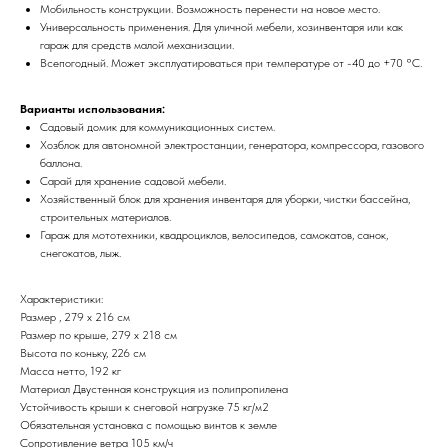
Мобильность конструкции. Возможность перенести на новое место.
Универсальность применения. Для уличной мебели, хозинвентаря или как
гараж для средств малой механизации.
Всепогодный. Может эксплуатироваться при температуре от -40 до +70 °С.
Варианты использования:
Садовый домик для коммуникационных систем.
Хозблок для автономной электростанции, генератора, компрессора, газового
баллона.
Сарай для хранение садовой мебели.
Хозяйственный блок для хранения инвентаря для уборки, чистки бассейна,
строительных материалов.
Гараж для мототехники, квадроциклов, велосипедов, самокатов, санок,
снегокатов, лыж.
Характеристики:
Размер , 279 х 216 см
Размер по крыше, 279 x 218 см
Высота по коньку, 226 см
Масса нетто, 192 кг
Материал Двустенная конструкция из полипропилена
Устойчивость крыши к снеговой нагрузке 75 кг/м2
Обязательная установка с помощью винтов к земле
Сопротивление ветра 105 км/ч