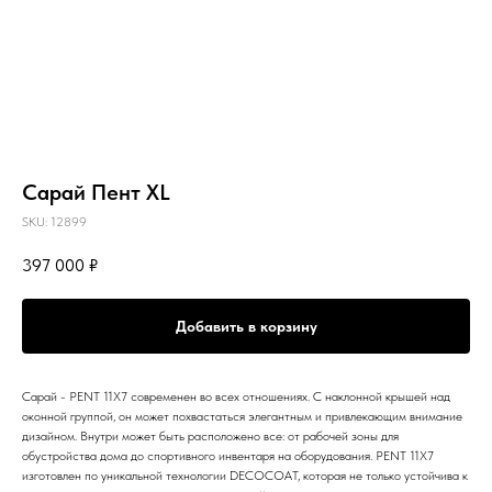
Сарай Пент XL
SKU:
12899
397 000
₽
Добавить в корзину
Сарай - PENT 11X7 современен во всех отношениях. С наклонной крышей над
оконной группой, он может похвастаться элегантным и привлекающим внимание
дизайном. Внутри может быть расположено все: от рабочей зоны для
обустройства дома до спортивного инвентаря на оборудования. PENT 11X7
изготовлен по уникальной технологии DECOCOAT, которая не только устойчива к