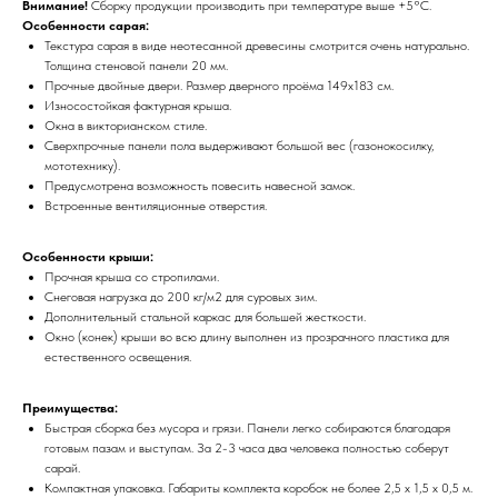
Внимание!
Сборку продукции производить при температуре выше +5°С.
Особенности сарая:
Текстура сарая в виде неотесанной древесины смотрится очень натурально.
Толщина стеновой панели 20 мм.
Прочные двойные двери. Размер дверного проёма 149х183 см.
Износостойкая фактурная крыша.
Окна в викторианском стиле.
Сверхпрочные панели пола выдерживают большой вес (газонокосилку,
мототехнику).
Предусмотрена возможность повесить навесной замок.
Встроенные вентиляционные отверстия.
Особенности крыши:
Прочная крыша со стропилами.
Снеговая нагрузка до 200 кг/м2 для суровых зим.
Дополнительный стальной каркас для большей жесткости.
Окно (конек) крыши во всю длину выполнен из прозрачного пластика для
естественного освещения.
Преимущества:
Быстрая сборка без мусора и грязи. Панели легко собираются благодаря
готовым пазам и выступам. За 2-3 часа два человека полностью соберут
сарай.
Компактная упаковка. Габариты комплекта коробок не более 2,5 х 1,5 х 0,5 м.