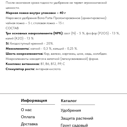
После окончания срока годности удобрение не теряет агрономической
ценности.
Мерная ложка внутри упаковки – 40 г
Мера веса удобрения Bona Forte Пролонгированное (ориентировочно):
чайная ложка – 5 г, столовая ложка – 15 г.
СОСТАВ
Три основных макроэлемента (NPK):
азот (N) - 5 %, фосфор (P2O5) - 13 %,
калий (K2O) - 13 %
Si:
биодоступный кремний - 20%.
Мезоэлементы:
магний - 0,3 %, кальций - 0,25 %.
Шесть микроэлементов:
бор, железо, марганец, цинк, медь, молибден.
Микроэлементы находятся в хелатной (легкоусваиваемой) форме.
Комплекс витаминов:
B1, В6, В12, PP, С
Стимулятор роста:
янтарная кислота.
Информация
Каталог
О нас
Удобрения
Оплата
Защита растений
Доставка
Грунт садовый