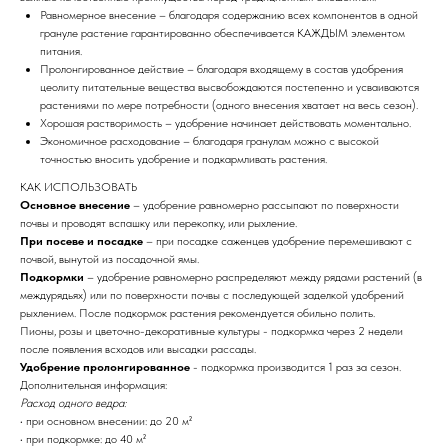
Равномерное внесение – благодаря содержанию всех компонентов в одной
грануле растение гарантированно обеспечивается КАЖДЫМ элементом
питания.
Пролонгированное действие – благодаря входящему в состав удобрения
цеолиту питательные вещества высвобождаются постепенно и усваиваются
растениями по мере потребности (одного внесения хватает на весь сезон).
Хорошая растворимость – удобрение начинает действовать моментально.
Экономичное расходование – благодаря гранулам можно с высокой
точностью вносить удобрение и подкармливать растения.
КАК ИСПОЛЬЗОВАТЬ
Основное внесение
– удобрение равномерно рассыпают по поверхности
почвы и проводят вспашку или перекопку, или рыхление.
При посеве и посадке
– при посадке саженцев удобрение перемешивают с
почвой, вынутой из посадочной ямы.
Подкормки
– удобрение равномерно распределяют между рядами растений (в
междурядьях) или по поверхности почвы с последующей заделкой удобрений
рыхлением. После подкормок растения рекомендуется обильно полить.
Пионы, розы и цветочно-декоративные культуры - подкормка через 2 недели
после появления всходов или высадки рассады.
Удобрение пролонгированное
- подкормка производится 1 раз за сезон.
Дополнительная информация:
Расход одного ведра:
• при основном внесении: до 20 м²
• при подкормке: до 40 м²