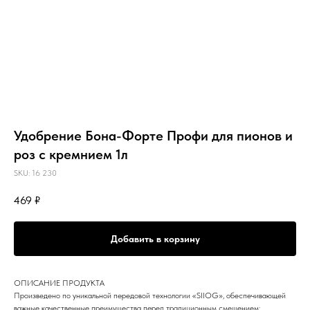
Удобрение Бона-Форте Профи для пионов и
роз с кремнием 1л
SKU:
16 230
469
₽
Добавить в корзину
ОПИСАНИЕ ПРОДУКТА
Произведено по уникальной передовой технологии «SIIOG», обеспечивающей
важные качественные преимущества перед традиционным смешением: