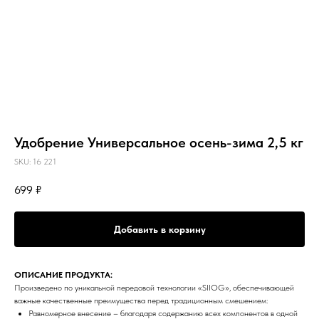
Удобрение Универсальное осень-зима 2,5 кг
SKU:
16 221
699
₽
Добавить в корзину
ОПИСАНИЕ ПРОДУКТА:
Произведено по уникальной передовой технологии «SIIOG», обеспечивающей
важные качественные преимущества перед традиционным смешением:
Равномерное внесение – благодаря содержанию всех компонентов в одной