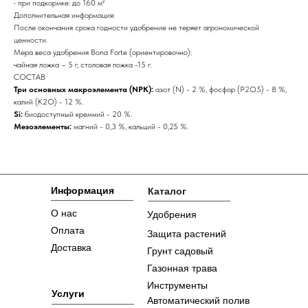
• при подкормке: до 160 м²
Дополнительная информация:
После окончания срока годности удобрение не теряет агрономической
ценности.
Мера веса удобрения Bona Forte (ориентировочно):
чайная ложка – 5 г, столовая ложка -15 г.
СОСТАВ
Три основных макроэлемента (NPK):
азот (N) - 2 %, фосфор (P2O5) - 8 %,
калий (K2O) - 12 %.
Si:
биодоступный кремний - 20 %.
Мезоэлементы:
магний - 0,3 %, кальций - 0,25 %.
Информация
Каталог
О нас
Удобрения
Оплата
Защита растений
Доставка
Грунт садовый
Газонная трава
Инструменты
Услуги
Автоматический полив