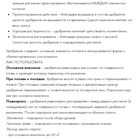
грануле растение гарантированно обеспечивается КАЖДЫМ элементом
питания.
Пролонгированное действие – благодаря входящему в состав удобрения
цеолиту удобрение не вымывается со временем (одного внесения хватает на
весь сезон).
Хорошая растворимость – удобрение начинает действовать моментально.
Экономичное расходование – благодаря гранулам можно с высокой
точностью вносить удобрение и подкармливать растения.
Удобрение содержит основные элементы питания в легкоусвояемой форме и
сбалансированном соотношении.
КАК ИСПОЛЬЗОВАТЬ
Основное внесение
– удобрение равномерно рассыпают по поверхности
почвы и проводят вспашку, перекопку или рыхление.
При посеве и посадке.
Удобрение вносят в рядки или лунки и перемешивают с
почвой. При посадке саженцев плодово-ягодных и декоративных культур
удобрение перемешивают с почвой вынутой из посадочной ямы. Норма расхода
как при основном внесении.
Подкормки
– удобрение равномерно распределяют между рядами растений (в
междурядьях) или по поверхности почвы с последующей заделкой удобрений
рыхлением. После подкормок растения рекомендуется обильно полить.
Земляника
– подкормка после сбора урожая.
Газонные травы
– подкормка после последнего скашивания осенью.
Расход одного пакета:
• при основном внесении: до 60 м²