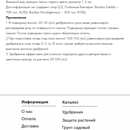
Внешний вид: гранулы темно-серого цвета, диаметр 1-5 мм
Доп.информация: не содержит хлор (Cl). Полезные бактерии: Bacillus Subtilis –
700 тыс. КОЕ/г, Bacillus Mucilaginosus – 300 тыс. КОЕ/г
Применение
1. В подкормку вносят 20-30 г/м2 удобрения в сухом виде, равномерно
распределяя дозу по поверхности газона. Подкормку проводят после стрижки
газона. После подкормки газон нужно обязательно полить.
2.При подготовке почвы под газон вносят 100-150 г/м2, равномерно распределяя
удобрение в слое почвы 0-5 см. В этом случае требуется дополнительное
внесение азотных удобрений.
3. Удобрение эффективно для осенних подкормок других декоративных и
цветочных культур, из расчета 30-100 г/м2.
Информация
Каталог
О нас
Удобрения
Оплата
Защита растений
Доставка
Грунт садовый