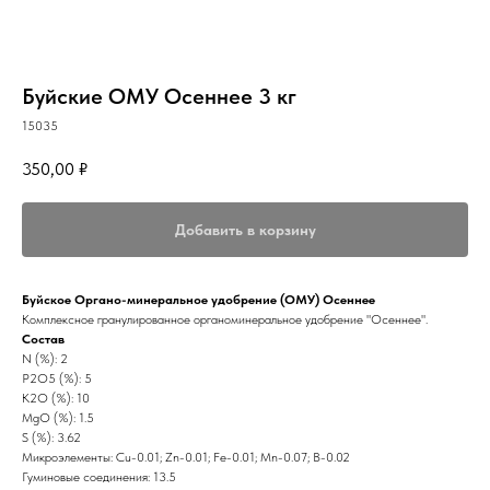
Буйские ОМУ Осеннее 3 кг
15035
350,00
₽
Добавить в корзину
Буйское Органо-минеральное удобрение (ОМУ) Осеннее
Комплексное гранулированное органоминеральное удобрение "Осеннее".
Состав
N (%): 2
P2O5 (%): 5
K2O (%): 10
MgO (%): 1.5
S (%): 3.62
Микроэлементы: Cu-0.01; Zn-0.01; Fe-0.01; Mn-0.07; B-0.02
Гуминовые соединения: 13.5