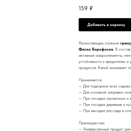
159
₽
Добавить в корзину
Раскисляющее сложное
гран
Фаско Борофоска
. В соста
активные макроэлементы, неп
устойчивости к вредителям и 
продуктов. Калий оказывает п
Применяется:
— Для подкормок всех садово-
— Для основной заправки поч
— При посадке луковичных и 
— При посадке деревьев и ку
— При высадке рассады в отк
Преимущества:
— Универсальный продукт для