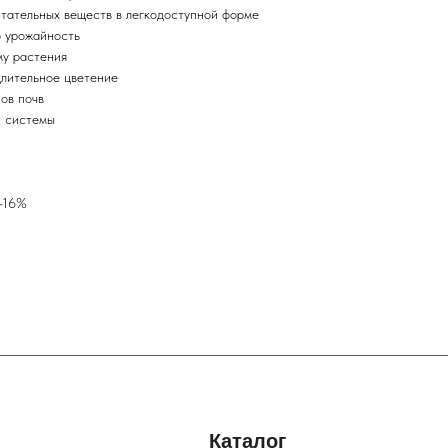
тательных веществ в легкодоступной форме
ю урожайность
му растения
лительное цветение
ов почв
й системы
 -16%
Каталог