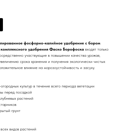
улированное фосфорно-калийное удобрение с бором
в
комплексного удобрения Фаско Борофоска
входят только
осредственно участвующие в повышении качества урожая,
увеличению срока хранения и получения экологически чистых
оложительное влияние на морозоустойчивость и засуху.
огородных культур в течение всего периода вегетации
вы перед посадкой
клубневых растений
старников
рытый грунт
 всех видов растений