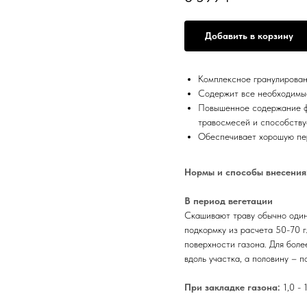
Добавить в корзину
Комплексное гранулирова
Содержит все необходимы
Повышенное содержание ф
травосмесей и способств
Обеспечивает хорошую пер
Нормы и способы внесения
В период вегетации
Скашивают траву обычно один
подкормку из расчета 50-70 г
поверхности газона. Для бол
вдоль участка, а половину – п
При закладке газона:
1,0 - 