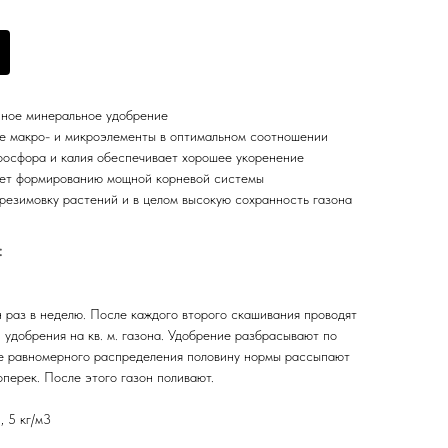
нное минеральное удобрение
е макро- и микроэлементы в оптимальном соотношении
осфора и калия обеспечивает хорошее укоренение
ует формированию мощной корневой системы
езимовку растений и в целом высокую сохранность газона
:
 раз в неделю. После каждого второго скашивания проводят
. удобрения на кв. м. газона. Удобрение разбрасывают по
ее равномерного распределения половину нормы рассыпают
оперек. После этого газон поливают.
1, 5 кг/м3