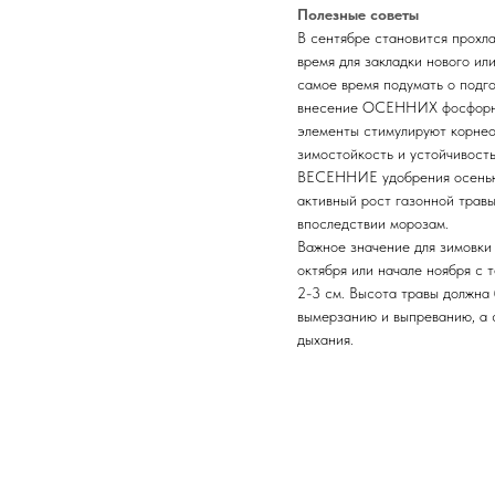
Полезные советы
В сентябре становится прохл
время для закладки нового ил
самое время подумать о подго
внесение ОСЕННИХ фосфорно-
элементы стимулируют корнео
зимостойкость и устойчивост
ВЕСЕННИЕ удобрения осенью!
активный рост газонной трав
впоследствии морозам.
Важное значение для зимовки 
октября или начале ноября с 
2-3 см. Высота травы должна
вымерзанию и выпреванию, а 
дыхания.