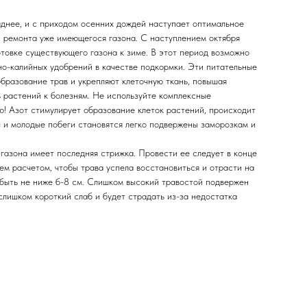
аднее, и с приходом осенних дождей наступает оптимальное
и ремонта уже имеющегося газона. С наступлением октября
товке существующего газона к зиме. В этот период возможно
калийных удобрений в качестве подкормки. Эти питательные
бразование трав и укрепляют клеточную ткань, повышая
ь растений к болезням. Не используйте комплексные
 Азот стимулирует образование клеток растений, происходит
ы и молодые побеги становятся легко подвержены заморозкам и
газона имеет последняя стрижка. Провести ее следует в конце
тем расчетом, чтобы трава успела восстановиться и отрасти на
 быть не ниже б-8 см. Слишком высокий травостой подвержен
слишком короткий слаб и будет страдать из-за недостатка