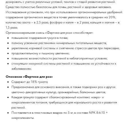
дозировать с учетом различных условий, темпов и стадий развития растений.
Средства полностью безопасны для почвы, растений и здоровья человека.
Исследования установили, что при использовании органоминеральных удобрений
содержание органических веществ в почве увеличивалось в среднем на 20%,
количество азота – в 2,5 раза, фосфора и калия – в 2 раза, кальция и магния – в
1,5 раза.
Органоминеральная смесь «Фертика для роз» способствует:
повышению содержания гумуса в почве;
полному усвоению растениями минеральных питательных веществ;
укреплению корневой системы и смягчению стресса цветов при пересадке;
продолжительному и пышному цветению;
повышению жизнестойкости растений в неблагоприятных условиях;
стимуляции иммунной системы растений и повышению их устойчивости к
заболеваниям.
Описание «Фертика для роз»
Содержит до 18% гумата;
Предназначена для основного внесения, а также подкормки роз и других
цветочно-декоративных культур, оранжерейных, балконных цветов;
Каждая гранула содержит сбалансированный комплекс макро- и
микроэлементов питания, требующихся для нормального роста и развития
растений.
Поставляется в пластиковых ведрах по 5 кг, в составе NPK 8:6:10 +
микроэлементы.