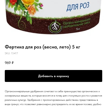
Фертика для роз (весна, лето) 5 кг
SKU:
15417
969
₽
Добавить в корзину
Органоминеральные удобрения сочетают в себе преимущества органических и
минеральных веществ, которые вносятся в почву для стимуляции роста и развития
различных культур. Удобрения с пролонгированным действием представлены в
виде гранул, что позволяет равномерно распределить их во время посева, удобно