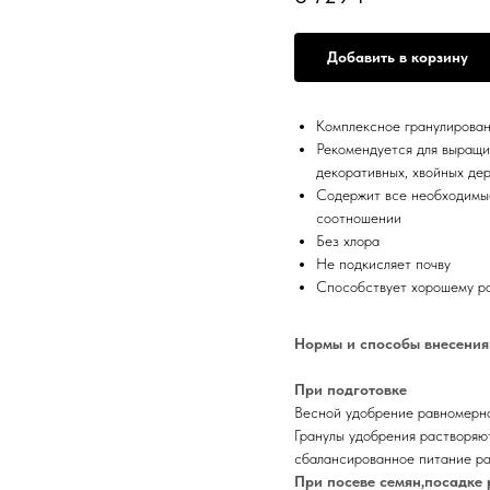
Добавить в корзину
Комплексное гранулирова
Рекомендуется для выращив
декоративных, хвойных дер
Содержит все необходимые
соотношении
Без хлора
Не подкисляет почву
Способствует хорошему ро
Нормы и способы внесения
При подготовке
Весной удобрение равномерно
Гранулы удобрения растворяю
сбалансированное питание ра
При посеве семян,посадке