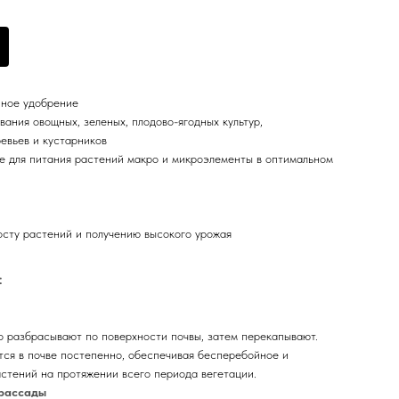
нное удобрение
ания овощных, зеленых, плодово-ягодных культур,
евьев и кустарников
 для питания растений макро и микроэлементы в оптимальном
сту растений и получению высокого урожая
:
 разбрасывают по поверхности почвы, затем перекапывают.
тся в почве постепенно, обеспечивая бесперебойное и
стений на протяжении всего периода вегетации.
 рассады