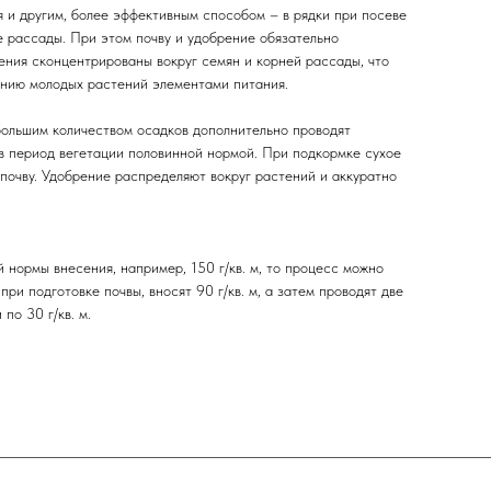
 и другим, более эффективным способом – в рядки при посеве
е рассады. При этом почву и удобрение обязательно
ения сконцентрированы вокруг семян и корней рассады, что
нию молодых растений элементами питания.
 большим количеством осадков дополнительно проводят
 в период вегетации половинной нормой. При подкормке сухое
почву. Удобрение распределяют вокруг растений и аккуратно
й нормы внесения, например, 150 г/кв. м, то процесс можно
при подготовке почвы, вносят 90 г/кв. м, а затем проводят две
по 30 г/кв. м.