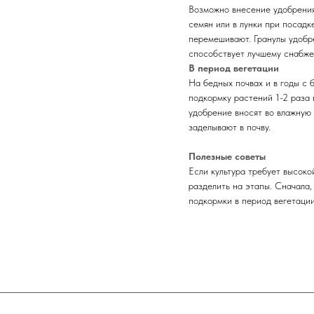
Возможно внесение удобрения
семян или в лунки при посадк
перемешивают. Гранулы удобр
способствует лучшему снабже
В период вегетации
На бедных почвах и в годы с
подкормку растений 1-2 раза
удобрение вносят во влажную 
заделывают в почву.
Полезные советы
Если культура требует высоко
разделить на этапы. Сначала, 
подкормки в период вегетации 