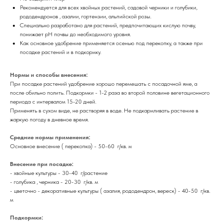
Рекомендуется для всех хвойных растений, садовой черники и голубики,
рододендронов , азалии, гортензии, альпийской розы.
Специально разработано для растений, предпочитающих кислую почву,
понижает рН почвы до необходимого уровня.
Как основное удобрение применяется осенью под перекопку, а также при
посадке растений и в подкормку.
Нормы и способы внесения:
При посадке растений удобрение хорошо перемешать с посадочной яме, а
после обильно полить. Подкормки - 1-2 раза во второй половине вегетационного
периода с интервалом 15-20 дней.
Применять в сухом виде, не растворяя в воде. Не подкармливать растение в
жаркую погоду в дневное время.
Средние нормы применения:
Основное внесение ( перекопка) - 50-60 г/кв. м
Внесение при посадке:
- хвойные культуры - 30-40 г/растение
- голубика , черника - 20-30 г/кв. м
- цветочно - декоративные культуры ( азалия, рододендрон, вереск) - 40-50 г/кв.
м
Подкормки: