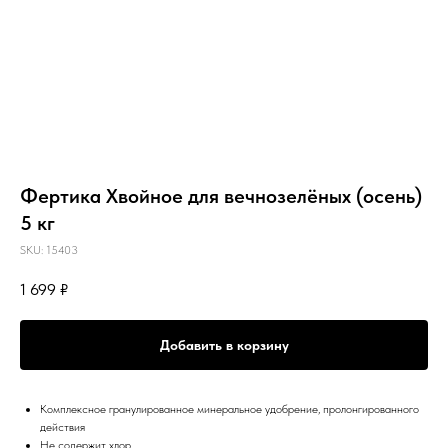
Фертика Хвойное для вечнозелёных (осень)
5 кг
SKU:
15403
1 699
₽
Добавить в корзину
Комплексное гранулированное минеральное удобрение, пролонгированного
действия
Не содержит хлор