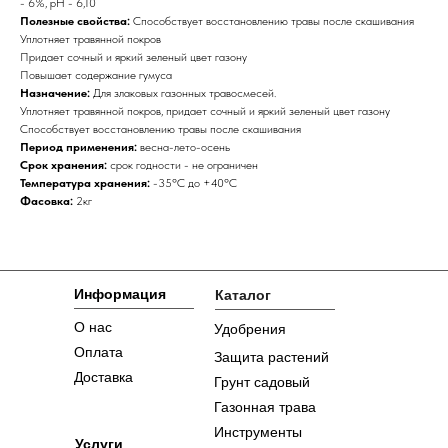
- 6%, pH - 6,10
Полезные свойства:
Способствует восстановлению травы после скашивания
Уплотняет травянной покров
Придает сочный и яркий зеленый цвет газону
Повышает содержание гумуса
Назначение:
Для злаковых газонных травосмесей.
Уплотняет травянной покров, придает сочный и яркий зеленый цвет газону
Способствует восстановлению травы после скашивания
Период применения:
весна-лето-осень
Срок хранения:
срок годности - не ограничен
Температура хранения:
-35ºС до +40ºС
Фасовка:
2кг
Информация
Каталог
О нас
Удобрения
Оплата
Защита растений
Доставка
Грунт садовый
Газонная трава
Инструменты
Услуги