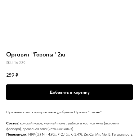
Оргавит "Газоны" 2кг
SKU:
16 239
259
₽
Добавить в корзину
Органическое гранулированное удобрение Оргавит "Газоны"
Состав:
конский навоз, куриный помет, рыбная и костная мука (источник
фосфора), древесная зола (источник калия)
Показатели:
NPK(%) N - 4,9%, P-2,4%, K-3,4%, Zn, Cu, Mn, Mo, B, Fe влажность