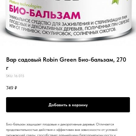
Вар садовый Robin Green Био-бальзам, 270
г
SKU:
16 015
749
₽
Добавить в корзину
Био-бальзам защищает плодовые и декоративные деревья. Отличается
продолжительностью действия и эффективен вне зависимости от условий
окружающей среды, способствует дальнейшему благоприятному росту и