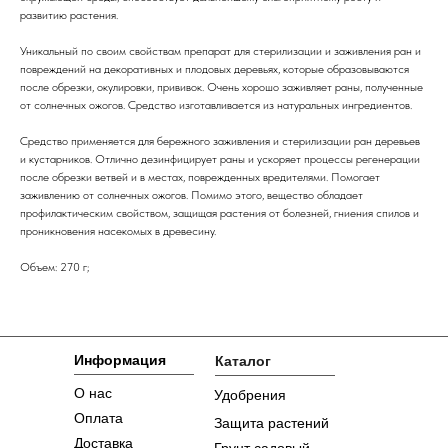
развитию растения.
Уникальный по своим свойствам препарат для стерилизации и заживления ран и
повреждений на декоративных и плодовых деревьях, которые образовываются
после обрезки, окулировки, прививок. Очень хорошо заживляет раны, полученные
от солнечных ожогов. Средство изготавливается из натуральных ингредиентов.
Средство применяется для бережного заживления и стерилизации ран деревьев
и кустарников. Отлично дезинфицирует раны и ускоряет процессы регенерации
после обрезки ветвей и в местах, поврежденных вредителями. Помогает
заживлению от солнечных ожогов. Помимо этого, вещество обладает
профилактическим свойством, защищая растения от болезней, гниения спилов и
проникновения насекомых в древесину.
Объем: 270 г;
Информация
Каталог
О нас
Удобрения
Оплата
Защита растений
Доставка
Грунт садовый